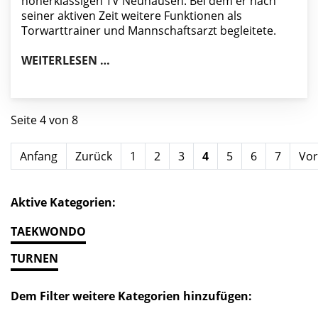
höherklassigen TV Neuhausen. Bei dem er nach
seiner aktiven Zeit weitere Funktionen als
Torwarttrainer und Mannschaftsarzt begleitete.
ZAHLREICHE EHRUNGEN BEIM TV WI
WEITERLESEN …
Seite 4 von 8
Anfang
Zurück
1
2
3
4
5
6
7
Vor
Aktive Kategorien:
TAEKWONDO
TURNEN
Dem Filter weitere Kategorien hinzufügen: